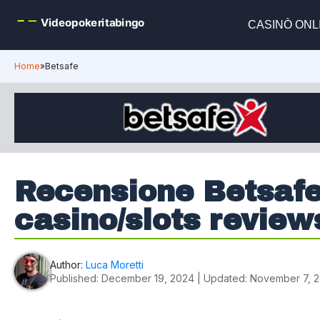
CASINÒ ONL
Home
»
Betsafe
Recensione Betsafe
casino/slots review
Author:
Luca Moretti
Published: December 19, 2024 |
Updated: November 7, 