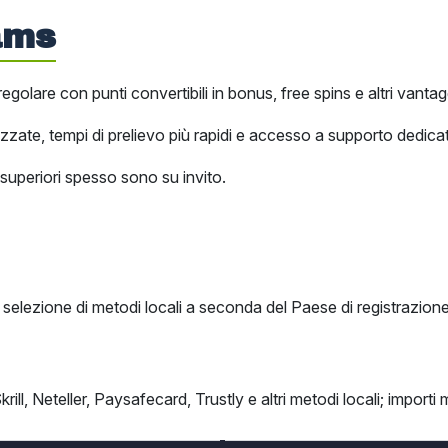
ams
olare con punti convertibili in bonus, free spins e altri vantag
izzate, tempi di prelievo più rapidi e accesso a supporto dedica
i superiori spesso sono su invito.
a selezione di metodi locali a seconda del Paese di registrazione
ill, Neteller, Paysafecard, Trustly e altri metodi locali; importi