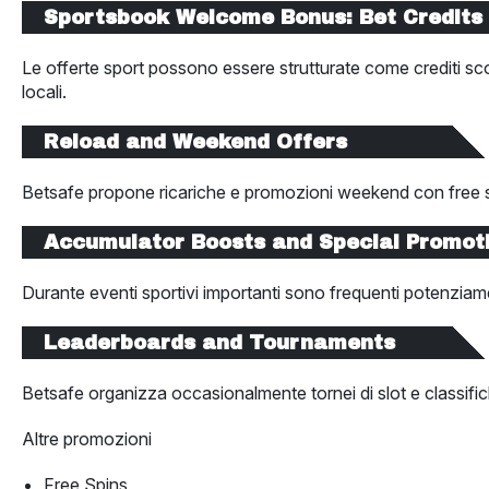
Sportsbook Welcome Bonus: Bet Credits 
Le offerte sport possono essere strutturate come crediti sc
locali.
Reload and Weekend Offers
Betsafe propone ricariche e promozioni weekend con free spi
Accumulator Boosts and Special Promot
Durante eventi sportivi importanti sono frequenti potenziam
Leaderboards and Tournaments
Betsafe organizza occasionalmente tornei di slot e classific
Altre promozioni
Free Spins