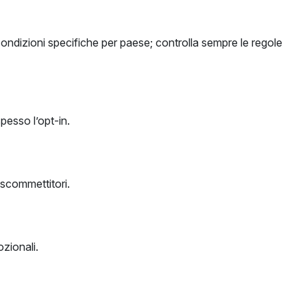
ondizioni specifiche per paese; controlla sempre le regole
pesso l’opt-in.
 scommettitori.
zionali.