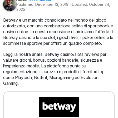
Published: December 13, 2019 |
Updated: October 24,
2025
Betway è un marchio consolidato nel mondo del gioco
autorizzato, con una combinazione solida di sportsbook e
casino online. In questa recensione esaminiamo l’offerta di
Betway casino e le sue slot, i giochi live, il poker online e le
scommesse sportive per offrirti un quadro completo.
Leggi la nostra analisi Betway casino/slots reviews per
valutare giochi, bonus, opzioni bancarie, sicurezza e
l’esperienza mobile. La piattaforma punta su
regolamentazione, sicurezza e prodotti di fornitori top
come Playtech, NetEnt, Microgaming ed Evolution
Gaming.