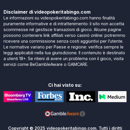
Disclaimer di videopokeritabingo.com
Le informazioni su videopokeritabingo.com hanno finalità
puramente informative e di intrattenimento: il sito non accetta
scommesse né gestisce transazioni di gioco. Alcune pagine
possono contenere link affiliati verso casinò online: potremmo
ricevere una commissione senza costi aggiuntivi per l’utente.
Le normative variano per Paese e regione: verifica sempre le
leggi applicabili nella tua giurisdizione. Il contenuto è destinato
a utenti 18+. Se ritieni di avere un problema con il gioco, visita
servizi come BeGambleAware o GAMCARE.
Ci hai visto su:
Copyright © 2025 videopokeritabingo.com. Tutti i diritti