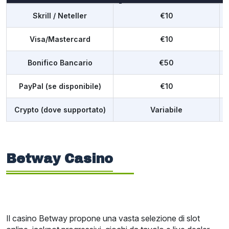
Skrill / Neteller
€10
Visa/Mastercard
€10
Bonifico Bancario
€50
PayPal (se disponibile)
€10
Crypto (dove supportato)
Variabile
Betway Casino
Il casino Betway propone una vasta selezione di slot