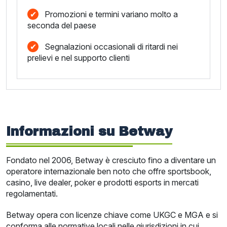
Promozioni e termini variano molto a
seconda del paese
Segnalazioni occasionali di ritardi nei
prelievi e nel supporto clienti
Informazioni su Betway
Fondato nel 2006, Betway è cresciuto fino a diventare un
operatore internazionale ben noto che offre sportsbook,
casino, live dealer, poker e prodotti esports in mercati
regolamentati.
Betway opera con licenze chiave come UKGC e MGA e si
conforma alle normative locali nelle giurisdizioni in cui