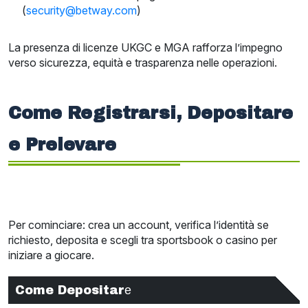
(
security@betway.com
)
La presenza di licenze UKGC e MGA rafforza l’impegno
verso sicurezza, equità e trasparenza nelle operazioni.
Come Registrarsi, Depositare
e Prelevare
Per cominciare: crea un account, verifica l’identità se
richiesto, deposita e scegli tra sportsbook o casino per
iniziare a giocare.
Come Depositarе