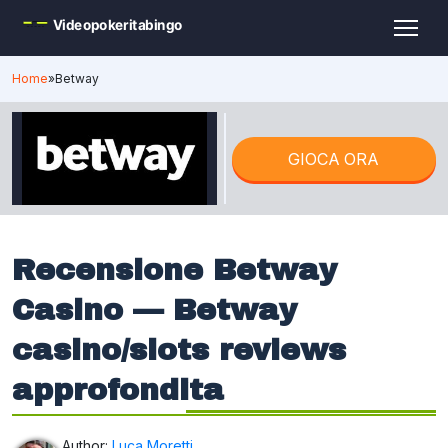
Home
»
Betway
GIOCA ORA
Recensione Betway
Casino — Betway
casino/slots reviews
approfondita
Author:
Luca Moretti