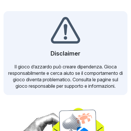
Disclaimer
Il gioco d’azzardo può creare dipendenza. Gioca
responsabilmente e cerca aiuto se il comportamento di
gioco diventa problematico. Consulta le pagine sul
gioco responsabile per supporto e informazioni.