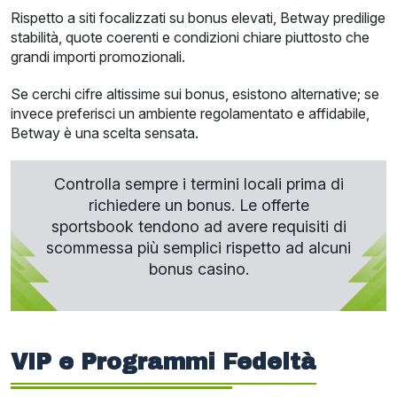
Rispetto a siti focalizzati su bonus elevati, Betway predilige
stabilità, quote coerenti e condizioni chiare piuttosto che
grandi importi promozionali.
Se cerchi cifre altissime sui bonus, esistono alternative; se
invece preferisci un ambiente regolamentato e affidabile,
Betway è una scelta sensata.
Controlla sempre i termini locali prima di
richiedere un bonus. Le offerte
sportsbook tendono ad avere requisiti di
scommessa più semplici rispetto ad alcuni
bonus casino.
VIP e Programmi Fedeltà