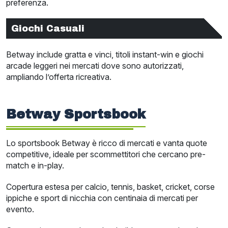
preferenza.
Giochi Casuali
Betway include gratta e vinci, titoli instant-win e giochi
arcade leggeri nei mercati dove sono autorizzati,
ampliando l’offerta ricreativa.
Betway Sportsbook
Lo sportsbook Betway è ricco di mercati e vanta quote
competitive, ideale per scommettitori che cercano pre-
match e in-play.
Copertura estesa per calcio, tennis, basket, cricket, corse
ippiche e sport di nicchia con centinaia di mercati per
evento.