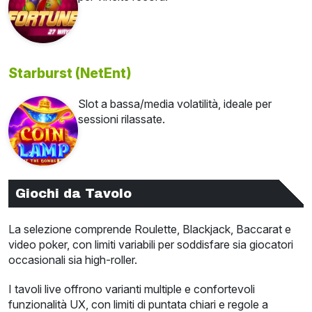
Starburst (NetEnt)
Slot a bassa/media volatilità, ideale per
sessioni rilassate.
Giochi da Tavolo
La selezione comprende Roulette, Blackjack, Baccarat e
video poker, con limiti variabili per soddisfare sia giocatori
occasionali sia high-roller.
I tavoli live offrono varianti multiple e confortevoli
funzionalità UX, con limiti di puntata chiari e regole a