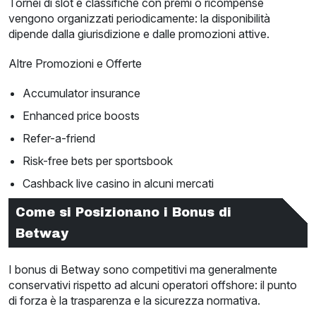
Tornei di slot e classifiche con premi o ricompense
vengono organizzati periodicamente: la disponibilità
dipende dalla giurisdizione e dalle promozioni attive.
Altre Promozioni e Offerte
Accumulator insurance
Enhanced price boosts
Refer-a-friend
Risk-free bets per sportsbook
Cashback live casino in alcuni mercati
Come si Posizionano i Bonus di
Betway
I bonus di Betway sono competitivi ma generalmente
conservativi rispetto ad alcuni operatori offshore: il punto
di forza è la trasparenza e la sicurezza normativa.