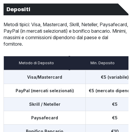
Depositi
Metodi tipici: Visa, Mastercard, Skrill, Neteller, Paysafecard,
PayPal (in mercati selezionati) e bonifico bancario. Minimi,
massimi e commissioni dipendono dal paese e dal
fornitore.
Metodo di Deposito
Min. Deposito
Visa/Mastercard
€5 (variabile)
PayPal (mercati selezionati)
€5 (mercato dipende
Skrill / Neteller
€5
Paysafecard
€5
Bonifico Bancario
€10