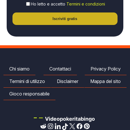
Ho letto e accetto
Termini e condizioni
Iscriviti gratis
Chi siamo
Contattaci
Privacy Policy
Termini di utilizzo
Disclaimer
Mappa del sito
Gioco responsabile