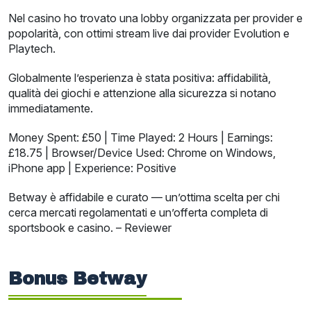
Nel casino ho trovato una lobby organizzata per provider e
popolarità, con ottimi stream live dai provider Evolution e
Playtech.
Globalmente l’esperienza è stata positiva: affidabilità,
qualità dei giochi e attenzione alla sicurezza si notano
immediatamente.
Money Spent: £50 | Time Played: 2 Hours | Earnings:
£18.75 | Browser/Device Used: Chrome on Windows,
iPhone app | Experience: Positive
Betway è affidabile e curato — un’ottima scelta per chi
cerca mercati regolamentati e un’offerta completa di
sportsbook e casino. – Reviewer
Bonus Betway