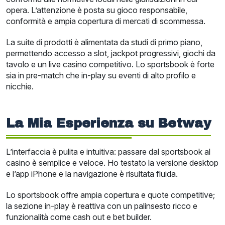
opera. L’attenzione è posta su gioco responsabile,
conformità e ampia copertura di mercati di scommessa.
La suite di prodotti è alimentata da studi di primo piano,
permettendo accesso a slot, jackpot progressivi, giochi da
tavolo e un live casino competitivo. Lo sportsbook è forte
sia in pre-match che in-play su eventi di alto profilo e
nicchie.
La Mia Esperienza su Betway
L’interfaccia è pulita e intuitiva: passare dal sportsbook al
casino è semplice e veloce. Ho testato la versione desktop
e l’app iPhone e la navigazione è risultata fluida.
Lo sportsbook offre ampia copertura e quote competitive;
la sezione in-play è reattiva con un palinsesto ricco e
funzionalità come cash out e bet builder.