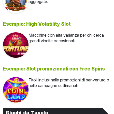
aggregate.
Esempio: High Volatility Slot
Macchine con alta varianza per chi cerca
grandi vincite occasionali.
Esempio: Slot promozionali con Free Spins
Titoli inclusi nelle promozioni di benvenuto o
nelle campagne settimanali.
Giochi da Tavolo