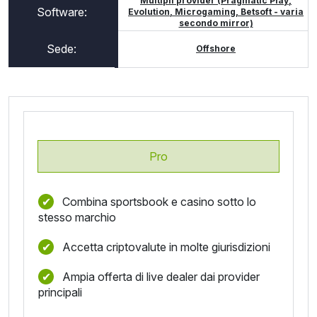
Multipli provider (Pragmatic Play,
Software:
Evolution, Microgaming, Betsoft - varia
secondo mirror)
Sede:
Offshore
Pro
Combina sportsbook e casino sotto lo
stesso marchio
Accetta criptovalute in molte giurisdizioni
Ampia offerta di live dealer dai provider
principali