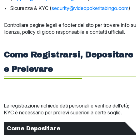
Sicurezza & KYC (
security@videopokeritabingo.com
)
Controllare pagine legali e footer del sito per trovare info su
licenza, policy di gioco responsabile e contatti ufficiali.
Come Registrarsi, Depositare
e Prelevare
La registrazione richiede dati personali e verifica dell’età;
KYC è necessario per prelievi superiori a certe soglie.
Come Depositare