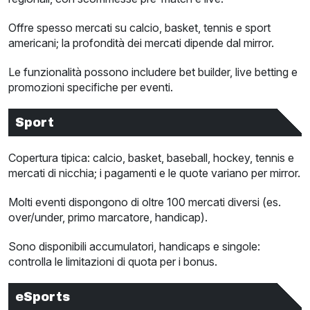
Offre spesso mercati su calcio, basket, tennis e sport
americani; la profondità dei mercati dipende dal mirror.
Le funzionalità possono includere bet builder, live betting e
promozioni specifiche per eventi.
Sport
Copertura tipica: calcio, basket, baseball, hockey, tennis e
mercati di nicchia; i pagamenti e le quote variano per mirror.
Molti eventi dispongono di oltre 100 mercati diversi (es.
over/under, primo marcatore, handicap).
Sono disponibili accumulatori, handicaps e singole:
controlla le limitazioni di quota per i bonus.
eSports