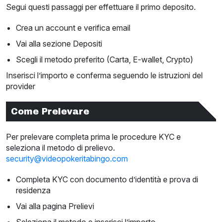
Segui questi passaggi per effettuare il primo deposito.
Crea un account e verifica email
Vai alla sezione Depositi
Scegli il metodo preferito (Carta, E-wallet, Crypto)
Inserisci l’importo e conferma seguendo le istruzioni del
provider
Come Prelevare
Per prelevare completa prima le procedure KYC e
seleziona il metodo di prelievo.
security@videopokeritabingo.com
Completa KYC con documento d’identità e prova di
residenza
Vai alla pagina Prelievi