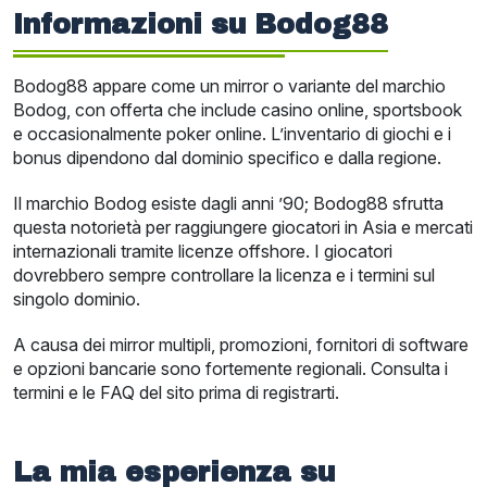
Informazioni su Bodog88
Bodog88 appare come un mirror o variante del marchio
Bodog, con offerta che include casino online, sportsbook
e occasionalmente poker online. L’inventario di giochi e i
bonus dipendono dal dominio specifico e dalla regione.
Il marchio Bodog esiste dagli anni ’90; Bodog88 sfrutta
questa notorietà per raggiungere giocatori in Asia e mercati
internazionali tramite licenze offshore. I giocatori
dovrebbero sempre controllare la licenza e i termini sul
singolo dominio.
A causa dei mirror multipli, promozioni, fornitori di software
e opzioni bancarie sono fortemente regionali. Consulta i
termini e le FAQ del sito prima di registrarti.
La mia esperienza su