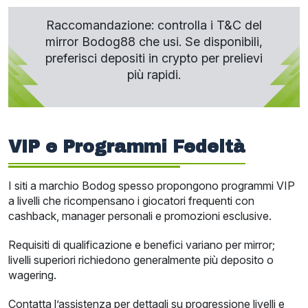
Raccomandazione: controlla i T&C del
mirror Bodog88 che usi. Se disponibili,
preferisci depositi in crypto per prelievi
più rapidi.
VIP e Programmi Fedeltà
I siti a marchio Bodog spesso propongono programmi VIP
a livelli che ricompensano i giocatori frequenti con
cashback, manager personali e promozioni esclusive.
Requisiti di qualificazione e benefici variano per mirror;
livelli superiori richiedono generalmente più deposito o
wagering.
Contatta l’assistenza per dettagli su progressione livelli e