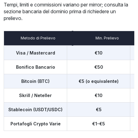
Tempi, limiti e commissioni variano per mirror; consulta la
sezione bancaria del dominio prima di richiedere un
prelievo.
Metodo di Prelievo
Min. Prelievo
Visa / Mastercard
€10
Bonifico Bancario
€50
Bitcoin (BTC)
€5 (o equivalente)
Skrill / Neteller
€10
Stablecoin (USDT/USDC)
€5
Portafogli Crypto Varie
€1-€5