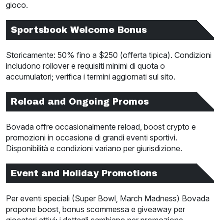
gioco.
Sportsbook Welcome Bonus
Storicamente: 50% fino a $250 (offerta tipica). Condizioni
includono rollover e requisiti minimi di quota o
accumulatori; verifica i termini aggiornati sul sito.
Reload and Ongoing Promos
Bovada offre occasionalmente reload, boost crypto e
promozioni in occasione di grandi eventi sportivi.
Disponibilità e condizioni variano per giurisdizione.
Event and Holiday Promotions
Per eventi speciali (Super Bowl, March Madness) Bovada
propone boost, bonus scommessa e giveaway per