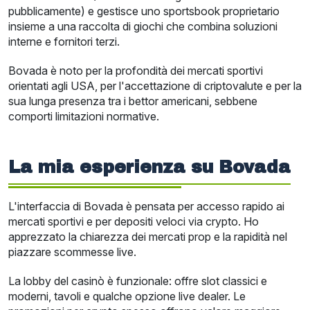
pubblicamente) e gestisce uno sportsbook proprietario
insieme a una raccolta di giochi che combina soluzioni
interne e fornitori terzi.
Bovada è noto per la profondità dei mercati sportivi
orientati agli USA, per l'accettazione di criptovalute e per la
sua lunga presenza tra i bettor americani, sebbene
comporti limitazioni normative.
La mia esperienza su Bovada
L'interfaccia di Bovada è pensata per accesso rapido ai
mercati sportivi e per depositi veloci via crypto. Ho
apprezzato la chiarezza dei mercati prop e la rapidità nel
piazzare scommesse live.
La lobby del casinò è funzionale: offre slot classici e
moderni, tavoli e qualche opzione live dealer. Le