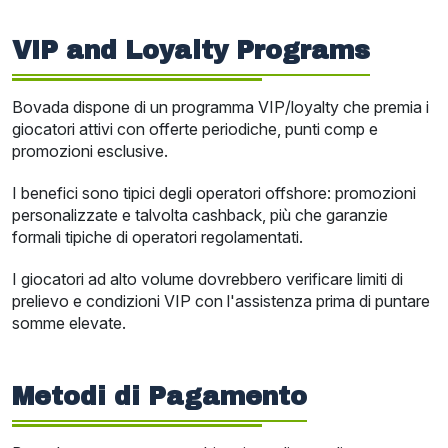
VIP and Loyalty Programs
Bovada dispone di un programma VIP/loyalty che premia i
giocatori attivi con offerte periodiche, punti comp e
promozioni esclusive.
I benefici sono tipici degli operatori offshore: promozioni
personalizzate e talvolta cashback, più che garanzie
formali tipiche di operatori regolamentati.
I giocatori ad alto volume dovrebbero verificare limiti di
prelievo e condizioni VIP con l'assistenza prima di puntare
somme elevate.
Metodi di Pagamento