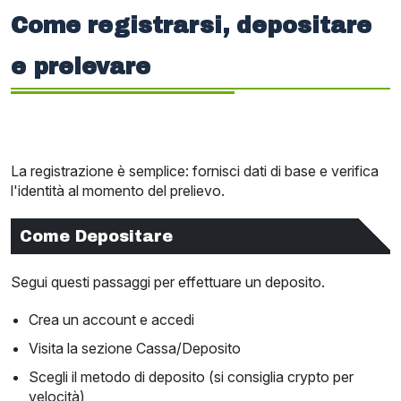
Come registrarsi, depositare
e prelevare
La registrazione è semplice: fornisci dati di base e verifica
l'identità al momento del prelievo.
Come Depositare
Segui questi passaggi per effettuare un deposito.
Crea un account e accedi
Visita la sezione Cassa/Deposito
Scegli il metodo di deposito (si consiglia crypto per
velocità)