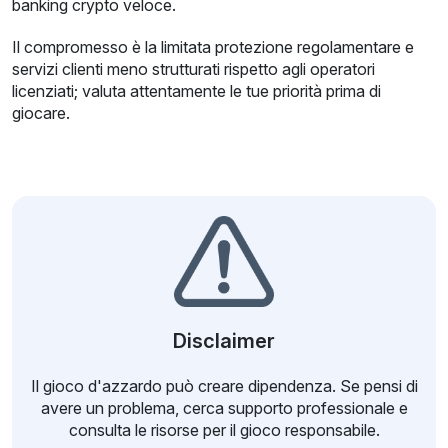
banking crypto veloce.
Il compromesso è la limitata protezione regolamentare e
servizi clienti meno strutturati rispetto agli operatori
licenziati; valuta attentamente le tue priorità prima di
giocare.
Disclaimer
Il gioco d'azzardo può creare dipendenza. Se pensi di
avere un problema, cerca supporto professionale e
consulta le risorse per il gioco responsabile.