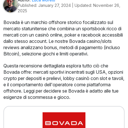
Published: January 27, 2024 |
Updated: November 26,
2025
Bovada è un marchio offshore storico focalizzato sul
mercato statunitense che combina un sportsbook ricco di
mercati con un casinò online, poker e racebook accessibili
dallo stesso account. Le nostre Bovada casino/slots
reviews analizzano bonus, metodi di pagamento (incluso
Bitcoin), selezione giochi e limiti operativi.
Questa recensione dettagliata esplora tutto ciò che
Bovada offre: mercati sportivi incentrati sugli USA, opzioni
crypto per depositi e prelievi, lobby casinò con slot e tavoli,
e il comportamento dell'operatore come piattaforma
offshore. Leggi per decidere se Bovada è adatto alle tue
esigenze di scommessa e gioco.