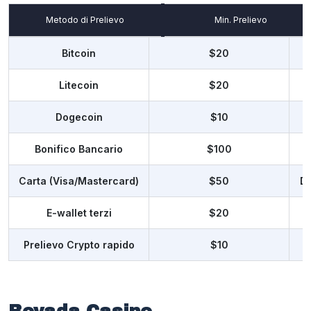
Metodo di Prelievo
Min. Prelievo
Bitcoin
$20
Litecoin
$20
Dogecoin
$10
Bonifico Bancario
$100
Carta (Visa/Mastercard)
$50
Di
E-wallet terzi
$20
Prelievo Crypto rapido
$10