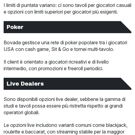
I limiti di puntata variano: ci sono tavoli per giocatori casuali
e opzioni con limiti superiori per giocatori più esigenti.
Poker
Bovada gestisce una rete di poker popolare tra i giocatori
USA con cash game, Sit & Go e tornei multi‑tavolo.
Il client è orientato a giocatori ricreativi e di livello
intermedio, con promozioni e freeroll periodici.
Live Dealers
Sono disponibili opzioni live dealer, sebbene la gamma di
studi e tavoli possa essere più ristretta rispetto ai grandi
operatori globali.
Le opzioni live includono varianti comuni come blackjack,
roulette e baccarat, con streaming stabile per la maggior