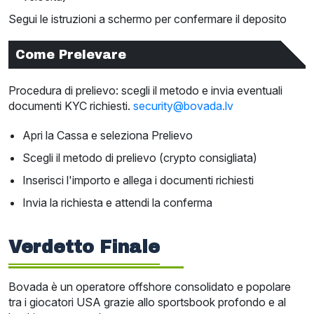
Segui le istruzioni a schermo per confermare il deposito
Come Prelevare
Procedura di prelievo: scegli il metodo e invia eventuali
documenti KYC richiesti.
security@bovada.lv
Apri la Cassa e seleziona Prelievo
Scegli il metodo di prelievo (crypto consigliata)
Inserisci l'importo e allega i documenti richiesti
Invia la richiesta e attendi la conferma
Verdetto Finale
Bovada è un operatore offshore consolidato e popolare
tra i giocatori USA grazie allo sportsbook profondo e al