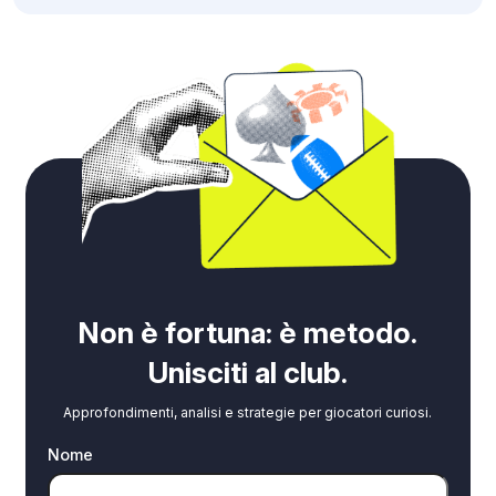
Non è fortuna: è metodo.
Unisciti al club.
Approfondimenti, analisi e strategie per giocatori curiosi.
Nome