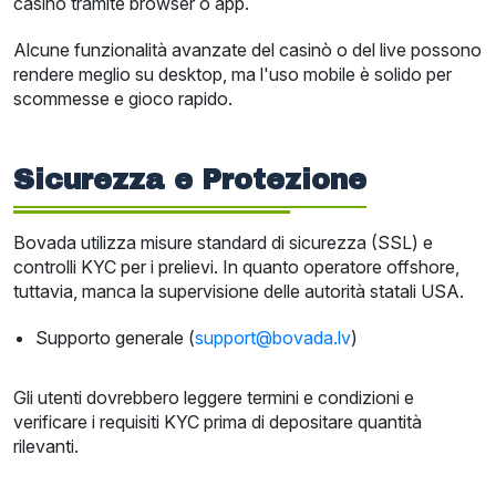
casinò tramite browser o app.
Alcune funzionalità avanzate del casinò o del live possono
rendere meglio su desktop, ma l'uso mobile è solido per
scommesse e gioco rapido.
Sicurezza e Protezione
Bovada utilizza misure standard di sicurezza (SSL) e
controlli KYC per i prelievi. In quanto operatore offshore,
tuttavia, manca la supervisione delle autorità statali USA.
Supporto generale (
support@bovada.lv
)
Gli utenti dovrebbero leggere termini e condizioni e
verificare i requisiti KYC prima di depositare quantità
rilevanti.