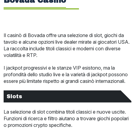
Bovada Casino
Il casinò di Bovada offre una selezione di slot, giochi da
tavolo e alcune opzioni live dealer mirate ai giocatori USA.
La raccolta include titoli classici e moderni con diverse
volatilità e RTP.
I jackpot progressivi e le stanze VIP esistono, ma la
profondità dello studio live e la varietà di jackpot possono
essere più limitate rispetto ai grandi casinò internazionali.
Slots
La selezione di slot combina titoli classici e nuove uscite.
Funzioni di ricerca e filtro aiutano a trovare giochi popolari
o promozioni crypto specifiche.