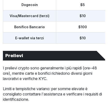
Dogecoin
$5
Visa/Mastercard (terzi)
$10
Bonifico Bancario
$100
E-wallet via terzi
$10
Prelievi
I prelievi crypto sono generalmente i più rapidi (ore–48
ore), mentre carte e bonifici richiedono diversi giorni
lavorativi e verifiche KYC.
Limiti e tempistiche variano: per somme elevate è
consigliato contattare l'assistenza e verificare i requisiti di
identificazione.