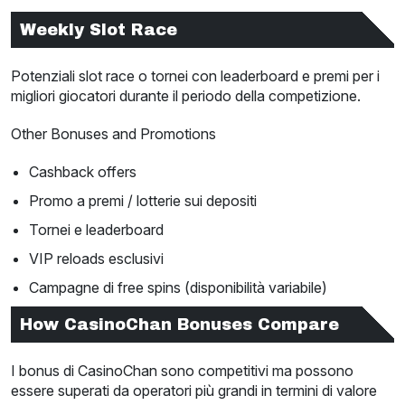
Weekly Slot Race
Potenziali slot race o tornei con leaderboard e premi per i
migliori giocatori durante il periodo della competizione.
Other Bonuses and Promotions
Cashback offers
Promo a premi / lotterie sui depositi
Tornei e leaderboard
VIP reloads esclusivi
Campagne di free spins (disponibilità variabile)
How CasinoChan Bonuses Compare
I bonus di CasinoChan sono competitivi ma possono
essere superati da operatori più grandi in termini di valore