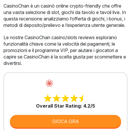
CasinoChan è un casinò online crypto-friendly che offre
una vasta selezione di slot, giochi da tavolo e tavoli live. In
questa recensione analizziamo l’offerta di giochi, i bonus, i
metodi di deposito/prelievo e l’esperienza utente generale.
Le nostre CasinoChan casino/slots reviews esplorano
funzionalità chiave come la velocità dei pagamenti, le
promozioni e il programma VIP, per aiutare i giocatori a
capire se CasinoChan è la scelta giusta per scommettere e
divertirsi.
Overall Star Rating: 4.2/5
GIOCA ORA