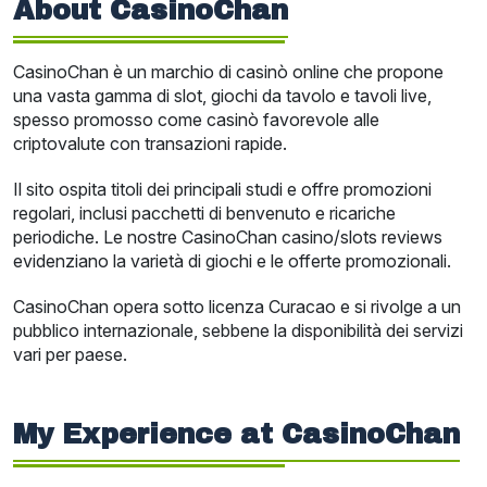
About CasinoChan
CasinoChan è un marchio di casinò online che propone
una vasta gamma di slot, giochi da tavolo e tavoli live,
spesso promosso come casinò favorevole alle
criptovalute con transazioni rapide.
Il sito ospita titoli dei principali studi e offre promozioni
regolari, inclusi pacchetti di benvenuto e ricariche
periodiche. Le nostre CasinoChan casino/slots reviews
evidenziano la varietà di giochi e le offerte promozionali.
CasinoChan opera sotto licenza Curacao e si rivolge a un
pubblico internazionale, sebbene la disponibilità dei servizi
vari per paese.
My Experience at CasinoChan