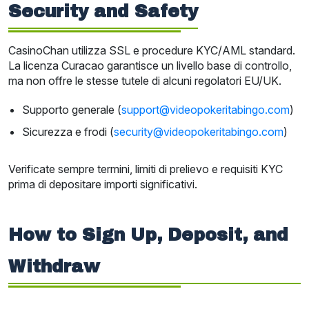
Security and Safety
CasinoChan utilizza SSL e procedure KYC/AML standard.
La licenza Curacao garantisce un livello base di controllo,
ma non offre le stesse tutele di alcuni regolatori EU/UK.
Supporto generale (
support@videopokeritabingo.com
)
Sicurezza e frodi (
security@videopokeritabingo.com
)
Verificate sempre termini, limiti di prelievo e requisiti KYC
prima di depositare importi significativi.
How to Sign Up, Deposit, and
Withdraw