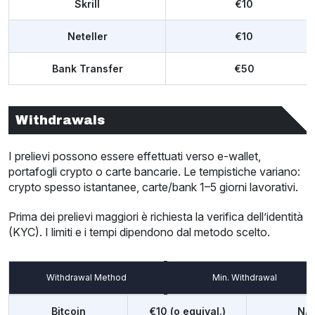
Skrill
€10
Neteller
€10
Bank Transfer
€50
Withdrawals
I prelievi possono essere effettuati verso e-wallet,
portafogli crypto o carte bancarie. Le tempistiche variano:
crypto spesso istantanee, carte/bank 1–5 giorni lavorativi.
Prima dei prelievi maggiori è richiesta la verifica dell’identità
(KYC). I limiti e i tempi dipendono dal metodo scelto.
Withdrawal Method
Min. Withdrawal
Bitcoin
€10 (o equival.)
N/A