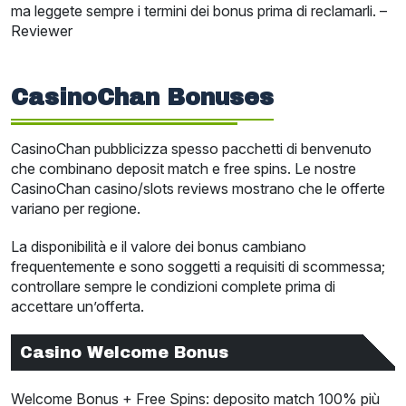
ma leggete sempre i termini dei bonus prima di reclamarli. –
Reviewer
CasinoChan Bonuses
CasinoChan pubblicizza spesso pacchetti di benvenuto
che combinano deposit match e free spins. Le nostre
CasinoChan casino/slots reviews mostrano che le offerte
variano per regione.
La disponibilità e il valore dei bonus cambiano
frequentemente e sono soggetti a requisiti di scommessa;
controllare sempre le condizioni complete prima di
accettare un’offerta.
Casino Welcome Bonus
Welcome Bonus + Free Spins: deposito match 100% più