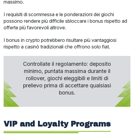
massimo.
I requisiti di scommessa e le ponderazioni dei giochi
possono rendere più difficile sbloccare i bonus rispetto ad
offerte più favorevoli altrove.
I bonus in crypto potrebbero risultare più vantaggiosi
rispetto a casinò tradizionali che offrono solo fiat.
Controllate il regolamento: deposito
minimo, puntata massima durante il
rollover, giochi eleggibili e limiti di
prelievo prima di accettare qualsiasi
bonus.
VIP and Loyalty Programs