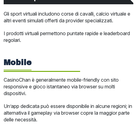
Gli sport virtuali includono corse di cavalli, calcio virtuale e
altri eventi simulati offerti da provider specializzati.
I prodotti virtuali permettono puntate rapide e leaderboard
regolari.
Mobile
CasinoChan è generalmente mobile-friendly con sito
responsive e gioco istantaneo via browser su molti
dispositivi.
Un’app dedicata può essere disponibile in alcune regioni; in
alternativa il gameplay via browser copre la maggior parte
delle necessità.