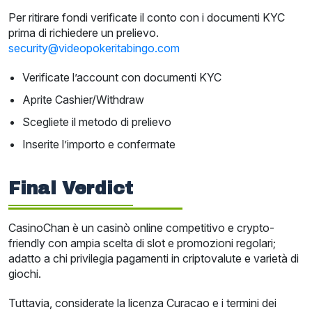
Per ritirare fondi verificate il conto con i documenti KYC
prima di richiedere un prelievo.
security@videopokeritabingo.com
Verificate l’account con documenti KYC
Aprite Cashier/Withdraw
Scegliete il metodo di prelievo
Inserite l’importo e confermate
Final Verdict
CasinoChan è un casinò online competitivo e crypto-
friendly con ampia scelta di slot e promozioni regolari;
adatto a chi privilegia pagamenti in criptovalute e varietà di
giochi.
Tuttavia, considerate la licenza Curacao e i termini dei