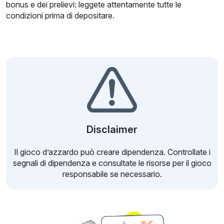
bonus e dei prelievi: leggete attentamente tutte le
condizioni prima di depositare.
Disclaimer
Il gioco d’azzardo può creare dipendenza. Controllate i
segnali di dipendenza e consultate le risorse per il gioco
responsabile se necessario.