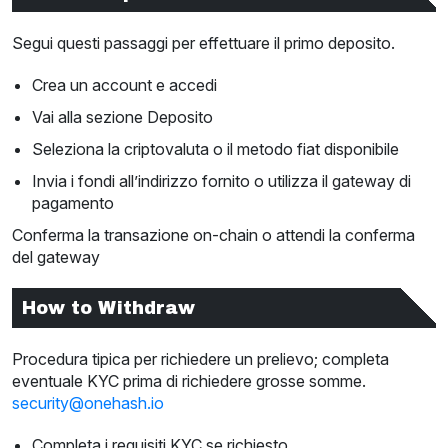
Segui questi passaggi per effettuare il primo deposito.
Crea un account e accedi
Vai alla sezione Deposito
Seleziona la criptovaluta o il metodo fiat disponibile
Invia i fondi all’indirizzo fornito o utilizza il gateway di
pagamento
Conferma la transazione on-chain o attendi la conferma
del gateway
How to Withdraw
Procedura tipica per richiedere un prelievo; completa
eventuale KYC prima di richiedere grosse somme.
security@onehash.io
Completa i requisiti KYC se richiesto