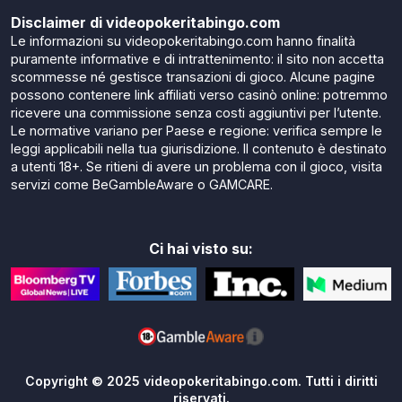
Disclaimer di videopokeritabingo.com
Le informazioni su videopokeritabingo.com hanno finalità
puramente informative e di intrattenimento: il sito non accetta
scommesse né gestisce transazioni di gioco. Alcune pagine
possono contenere link affiliati verso casinò online: potremmo
ricevere una commissione senza costi aggiuntivi per l’utente.
Le normative variano per Paese e regione: verifica sempre le
leggi applicabili nella tua giurisdizione. Il contenuto è destinato
a utenti 18+. Se ritieni di avere un problema con il gioco, visita
servizi come BeGambleAware o GAMCARE.
Ci hai visto su:
Copyright © 2025 videopokeritabingo.com. Tutti i diritti
riservati.