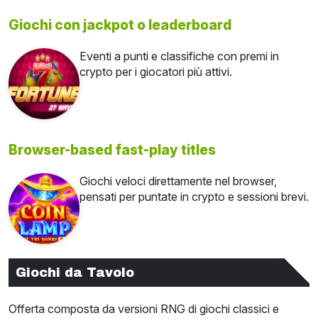
Giochi con jackpot o leaderboard
Eventi a punti e classifiche con premi in
crypto per i giocatori più attivi.
Browser-based fast-play titles
Giochi veloci direttamente nel browser,
pensati per puntate in crypto e sessioni brevi.
Giochi da Tavolo
Offerta composta da versioni RNG di giochi classici e