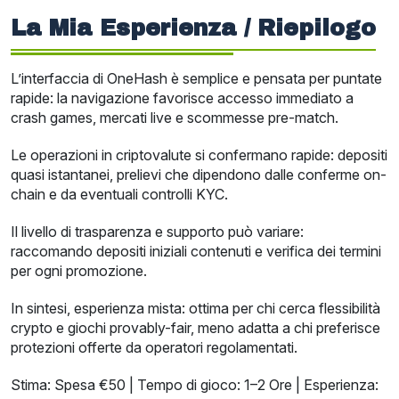
La Mia Esperienza / Riepilogo
L’interfaccia di OneHash è semplice e pensata per puntate
rapide: la navigazione favorisce accesso immediato a
crash games, mercati live e scommesse pre-match.
Le operazioni in criptovalute si confermano rapide: depositi
quasi istantanei, prelievi che dipendono dalle conferme on-
chain e da eventuali controlli KYC.
Il livello di trasparenza e supporto può variare:
raccomando depositi iniziali contenuti e verifica dei termini
per ogni promozione.
In sintesi, esperienza mista: ottima per chi cerca flessibilità
crypto e giochi provably-fair, meno adatta a chi preferisce
protezioni offerte da operatori regolamentati.
Stima: Spesa €50 | Tempo di gioco: 1–2 Ore | Esperienza: