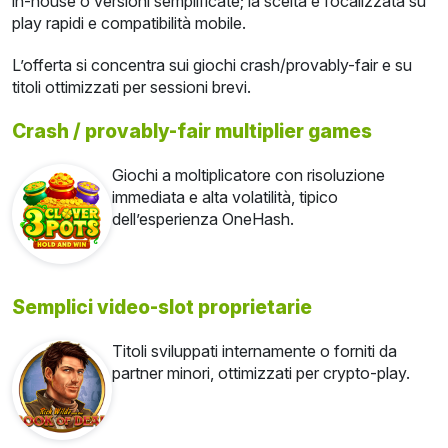
in-house o versioni semplificate; la scelta è focalizzata su
play rapidi e compatibilità mobile.
L’offerta si concentra sui giochi crash/provably-fair e su
titoli ottimizzati per sessioni brevi.
Crash / provably-fair multiplier games
Giochi a moltiplicatore con risoluzione
immediata e alta volatilità, tipico
dell’esperienza OneHash.
Semplici video-slot proprietarie
Titoli sviluppati internamente o forniti da
partner minori, ottimizzati per crypto-play.