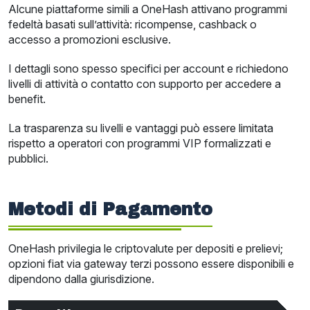
Alcune piattaforme simili a OneHash attivano programmi
fedeltà basati sull’attività: ricompense, cashback o
accesso a promozioni esclusive.
I dettagli sono spesso specifici per account e richiedono
livelli di attività o contatto con supporto per accedere a
benefit.
La trasparenza su livelli e vantaggi può essere limitata
rispetto a operatori con programmi VIP formalizzati e
pubblici.
Metodi di Pagamento
OneHash privilegia le criptovalute per depositi e prelievi;
opzioni fiat via gateway terzi possono essere disponibili e
dipendono dalla giurisdizione.