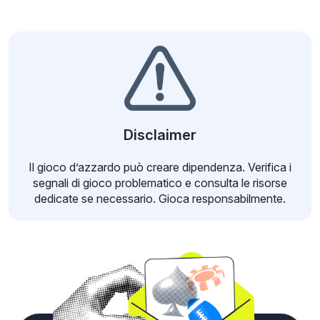
Disclaimer
Il gioco d’azzardo può creare dipendenza. Verifica i
segnali di gioco problematico e consulta le risorse
dedicate se necessario. Gioca responsabilmente.