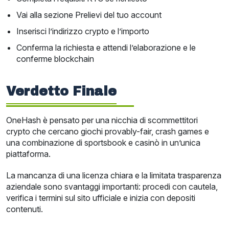
Vai alla sezione Prelievi del tuo account
Inserisci l’indirizzo crypto e l’importo
Conferma la richiesta e attendi l’elaborazione e le
conferme blockchain
Verdetto Finale
OneHash è pensato per una nicchia di scommettitori
crypto che cercano giochi provably-fair, crash games e
una combinazione di sportsbook e casinò in un’unica
piattaforma.
La mancanza di una licenza chiara e la limitata trasparenza
aziendale sono svantaggi importanti: procedi con cautela,
verifica i termini sul sito ufficiale e inizia con depositi
contenuti.