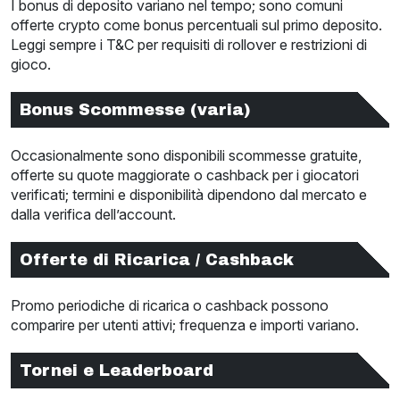
I bonus di deposito variano nel tempo; sono comuni
offerte crypto come bonus percentuali sul primo deposito.
Leggi sempre i T&C per requisiti di rollover e restrizioni di
gioco.
Bonus Scommesse (varia)
Occasionalmente sono disponibili scommesse gratuite,
offerte su quote maggiorate o cashback per i giocatori
verificati; termini e disponibilità dipendono dal mercato e
dalla verifica dell’account.
Offerte di Ricarica / Cashback
Promo periodiche di ricarica o cashback possono
comparire per utenti attivi; frequenza e importi variano.
Tornei e Leaderboard