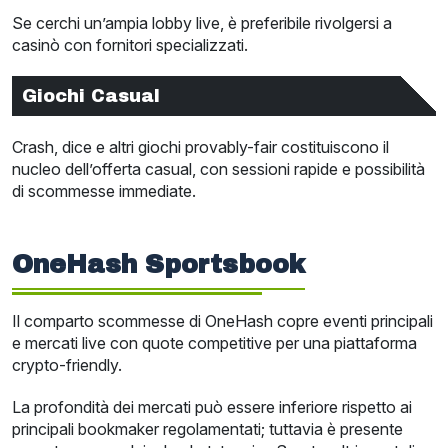
Se cerchi un’ampia lobby live, è preferibile rivolgersi a
casinò con fornitori specializzati.
Giochi Casual
Crash, dice e altri giochi provably-fair costituiscono il
nucleo dell’offerta casual, con sessioni rapide e possibilità
di scommesse immediate.
OneHash Sportsbook
Il comparto scommesse di OneHash copre eventi principali
e mercati live con quote competitive per una piattaforma
crypto-friendly.
La profondità dei mercati può essere inferiore rispetto ai
principali bookmaker regolamentati; tuttavia è presente