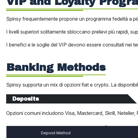
VIP and Loyalty Progr
Spinsy frequentemente propone un programma fedeltà a più li
I livelli superiori solitamente sbloccano prelievi più rapidi, 
I benefici e le soglie del VIP devono essere consultati nei te
Banking Methods
Spinsy supporta un mix di opzioni fiat e crypto. La disponibil
Deposits
Opzioni comuni includono Visa, Mastercard, Skrill, Neteller, 
Deposit Method