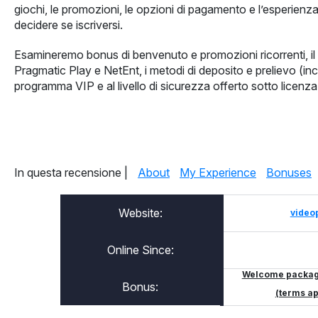
giochi, le promozioni, le opzioni di pagamento e l’esperienza 
decidere se iscriversi.
Esamineremo bonus di benvenuto e promozioni ricorrenti, il 
Pragmatic Play e NetEnt, i metodi di deposito e prelievo (incl
programma VIP e al livello di sicurezza offerto sotto licenz
In questa recensione |
About
My Experience
Bonuses
Website:
video
Online Since:
Welcome package
Bonus:
(terms a