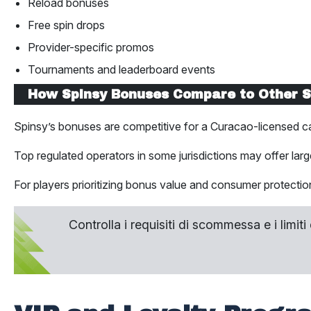
Reload bonuses
Free spin drops
Provider-specific promos
Tournaments and leaderboard events
How Spinsy Bonuses Compare to Other S
Spinsy’s bonuses are competitive for a Curacao-licensed cas
Top regulated operators in some jurisdictions may offer lar
For players prioritizing bonus value and consumer protectio
Controlla i requisiti di scommessa e i limi