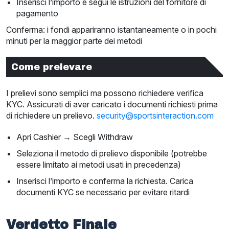
Inserisci l’importo e segui le istruzioni del fornitore di
pagamento
Conferma: i fondi appariranno istantaneamente o in pochi
minuti per la maggior parte dei metodi
Come prelevare
I prelievi sono semplici ma possono richiedere verifica
KYC. Assicurati di aver caricato i documenti richiesti prima
di richiedere un prelievo.
security@sportsinteraction.com
Apri Cashier → Scegli Withdraw
Seleziona il metodo di prelievo disponibile (potrebbe
essere limitato ai metodi usati in precedenza)
Inserisci l’importo e conferma la richiesta. Carica
documenti KYC se necessario per evitare ritardi
Verdetto Finale