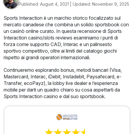
Published: August 4, 2021 |
Updated: November 9, 2025
Sports Interaction è un marchio storico focalizzato sul
mercato canadese che combina un solido sportsbook con
un casinò online curato. In questa recensione di Sports
Interaction casino/slots reviews esaminiamo i punti di
forza come supporto CAD, Interac e un palinsesto
sportivo competitivo, oltre ai limiti del catalogo giochi
rispetto ai grandi operatori internazionali.
Continueremo esplorando bonus, metodi bancari (Visa,
Mastercard, Interac, iDebit, Instadebit, Paysafecard, e-
Transfer, ecoPayz), la lobby live dealer e l’esperienza
mobile per darti un quadro chiaro su cosa aspettarti da
Sports Interaction casino e dal suo sportsbook.