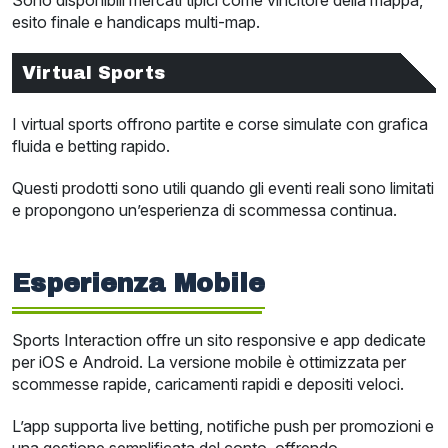
Sono disponibili mercati tipici come vincitore della mappa,
esito finale e handicaps multi-map.
Virtual Sports
I virtual sports offrono partite e corse simulate con grafica
fluida e betting rapido.
Questi prodotti sono utili quando gli eventi reali sono limitati
e propongono un’esperienza di scommessa continua.
Esperienza Mobile
Sports Interaction offre un sito responsive e app dedicate
per iOS e Android. La versione mobile è ottimizzata per
scommesse rapide, caricamenti rapidi e depositi veloci.
L’app supporta live betting, notifiche push per promozioni e