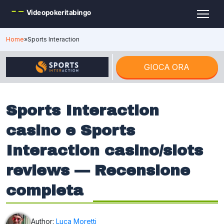
Home
»
Sports Interaction
GIOCA ORA
Sports Interaction
casino e Sports
Interaction casino/slots
reviews — Recensione
completa
Author:
Luca Moretti