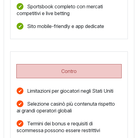
Sportsbook completo con mercati
competitivi e live betting
Sito mobile-friendly e app dedicate
Contro
Limitazioni per giocatori negli Stati Uniti
Selezione casinò più contenuta rispetto
ai grandi operatori globali
Termini dei bonus e requisiti di
scommessa possono essere restrittivi