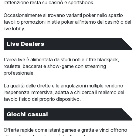
l’attenzione resta su casinò e sportsbook.
Occasionalmente si trovano varianti poker nello spazio
tavoli o promozioni in stile poker all’interno del casinò o del
live lobby.
Live Dealers
L’area live è alimentata da studi noti e offre blackjack,
roulette, baccarat e show-game con streaming
professionale.
La qualità delle dirette e le angolazioni multiple rendono
l’esperienza immersiva, adatta a chi cerca il realismo del
tavolo fisico dal proprio dispositivo.
Giochi casual
Offerte rapide come istant games e gratta e vinci offrono