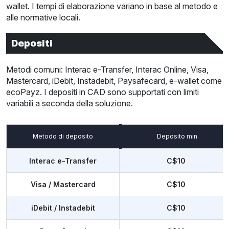
wallet. I tempi di elaborazione variano in base al metodo e
alle normative locali.
Depositi
Metodi comuni: Interac e-Transfer, Interac Online, Visa,
Mastercard, iDebit, Instadebit, Paysafecard, e-wallet come
ecoPayz. I depositi in CAD sono supportati con limiti
variabili a seconda della soluzione.
Metodo di deposito
Deposito min.
Interac e-Transfer
C$10
Visa / Mastercard
C$10
iDebit / Instadebit
C$10