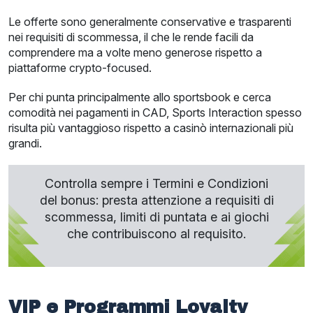
Le offerte sono generalmente conservative e trasparenti
nei requisiti di scommessa, il che le rende facili da
comprendere ma a volte meno generose rispetto a
piattaforme crypto-focused.
Per chi punta principalmente allo sportsbook e cerca
comodità nei pagamenti in CAD, Sports Interaction spesso
risulta più vantaggioso rispetto a casinò internazionali più
grandi.
Controlla sempre i Termini e Condizioni
del bonus: presta attenzione a requisiti di
scommessa, limiti di puntata e ai giochi
che contribuiscono al requisito.
VIP e Programmi Loyalty