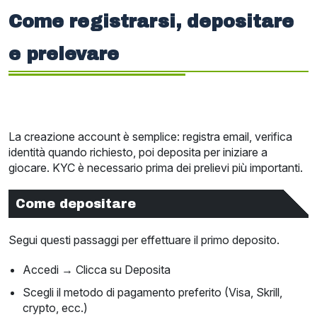
Come registrarsi, depositare
e prelevare
La creazione account è semplice: registra email, verifica
identità quando richiesto, poi deposita per iniziare a
giocare. KYC è necessario prima dei prelievi più importanti.
Come depositare
Segui questi passaggi per effettuare il primo deposito.
Accedi → Clicca su Deposita
Scegli il metodo di pagamento preferito (Visa, Skrill,
crypto, ecc.)