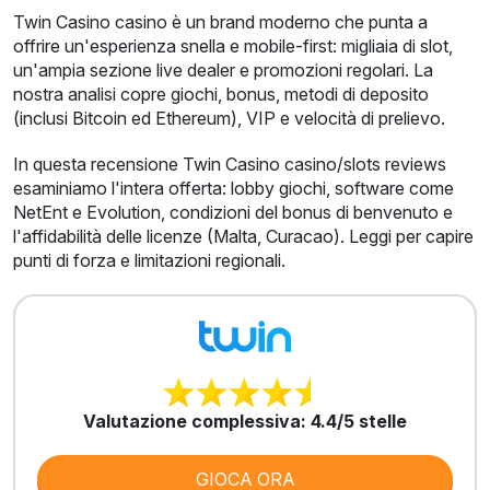
Twin Casino casino è un brand moderno che punta a
offrire un'esperienza snella e mobile-first: migliaia di slot,
un'ampia sezione live dealer e promozioni regolari. La
nostra analisi copre giochi, bonus, metodi di deposito
(inclusi Bitcoin ed Ethereum), VIP e velocità di prelievo.
In questa recensione Twin Casino casino/slots reviews
esaminiamo l'intera offerta: lobby giochi, software come
NetEnt e Evolution, condizioni del bonus di benvenuto e
l'affidabilità delle licenze (Malta, Curacao). Leggi per capire
punti di forza e limitazioni regionali.
Valutazione complessiva: 4.4/5 stelle
GIOCA ORA