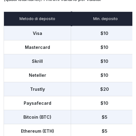
Metodo di deposito
Min. deposito
Visa
$10
Mastercard
$10
Skrill
$10
Neteller
$10
Trustly
$20
Paysafecard
$10
Bitcoin (BTC)
$5
Ethereum (ETH)
$5