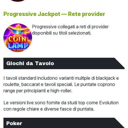
Progressive Jackpot — Rete provider
Progressive collegati a reti di provider
disponibili su titoli selezionati.
Giochi da Tavolo
I tavoli standard includono varianti multiple di blackjack e
roulette, baccarat e tavoli speciali. Le puntate coprono
range per principianti e high-roller.
Le versioni live sono fornite da studi top come Evolution
con regole chiare e diverse fasce di puntata.
Poker