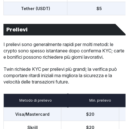
Tether (USDT)
$5
Prelievi
I prelievi sono generalmente rapidi per molti metodi: le
crypto sono spesso istantanee dopo conferma KYC; carte
e bonifici possono richiedere più giorni lavorativi.
Twin richiede KYC per prelievi più grandi; la verifica può
comportare ritardi iniziali ma migliora la sicurezza e la
velocità delle transazioni future.
Metodo di prelievo
Min. prelievo
Visa/Mastercard
$20
Skrill
$20