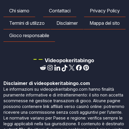
Chi siamo
Contattaci
Privacy Policy
Termini di utilizzo
Disclaimer
Mappa del sito
Gioco responsabile
Disclaimer di videopokeritabingo.com
Le informazioni su videopokeritabingo.com hanno finalità
puramente informative e di intrattenimento: il sito non accetta
scommesse né gestisce transazioni di gioco. Alcune pagine
possono contenere link affiliati verso casinò online: potremmo
ricevere una commissione senza costi aggiuntivi per l’utente.
Le normative variano per Paese e regione: verifica sempre le
leggi applicabili nella tua giurisdizione. Il contenuto è destinato