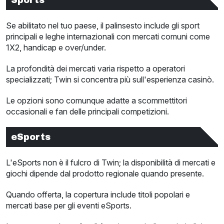
Sports
Se abilitato nel tuo paese, il palinsesto include gli sport
principali e leghe internazionali con mercati comuni come
1X2, handicap e over/under.
La profondità dei mercati varia rispetto a operatori
specializzati; Twin si concentra più sull'esperienza casinò.
Le opzioni sono comunque adatte a scommettitori
occasionali e fan delle principali competizioni.
eSports
L'eSports non è il fulcro di Twin; la disponibilità di mercati e
giochi dipende dal prodotto regionale quando presente.
Quando offerta, la copertura include titoli popolari e
mercati base per gli eventi eSports.