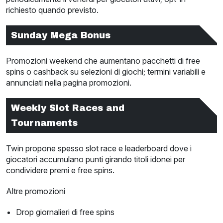
richiesto quando previsto.
Sunday Mega Bonus
Promozioni weekend che aumentano pacchetti di free
spins o cashback su selezioni di giochi; termini variabili e
annunciati nella pagina promozioni.
Weekly Slot Races and
Tournaments
Twin propone spesso slot race e leaderboard dove i
giocatori accumulano punti girando titoli idonei per
condividere premi e free spins.
Altre promozioni
Drop giornalieri di free spins