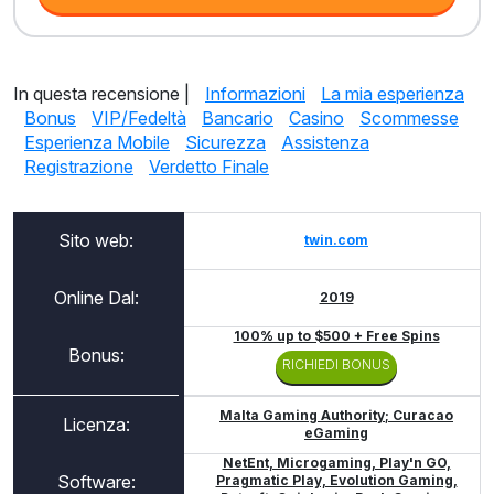
In questa recensione |
Informazioni
La mia esperienza
Bonus
VIP/Fedeltà
Bancario
Casino
Scommesse
Esperienza Mobile
Sicurezza
Assistenza
Registrazione
Verdetto Finale
Sito web:
twin.com
Online Dal:
2019
100% up to $500 + Free Spins
Bonus:
RICHIEDI BONUS
Malta Gaming Authority; Curacao
Licenza:
eGaming
NetEnt, Microgaming, Play'n GO,
Software:
Pragmatic Play, Evolution Gaming,