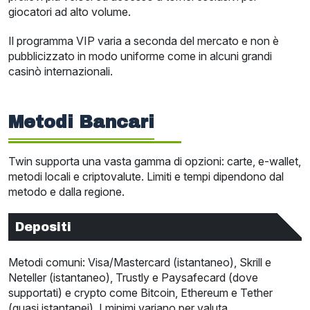
giocatori ad alto volume.
Il programma VIP varia a seconda del mercato e non è
pubblicizzato in modo uniforme come in alcuni grandi
casinò internazionali.
Metodi Bancari
Twin supporta una vasta gamma di opzioni: carte, e-wallet,
metodi locali e criptovalute. Limiti e tempi dipendono dal
metodo e dalla regione.
Depositi
Metodi comuni: Visa/Mastercard (istantaneo), Skrill e
Neteller (istantaneo), Trustly e Paysafecard (dove
supportati) e crypto come Bitcoin, Ethereum e Tether
(quasi istantanei). I minimi variano per valuta.